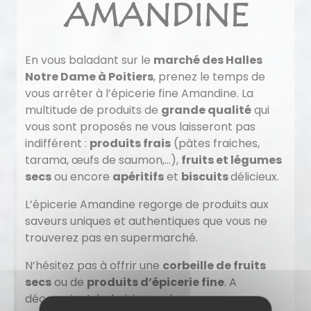
AMANDINE
En vous baladant sur le
marché des Halles
Notre Dame à Poitiers
, prenez le temps de
vous arrêter à l’épicerie fine Amandine. La
multitude de produits de
grande qualité
qui
vous sont proposés ne vous laisseront pas
indifférent :
produits frais
(pâtes fraiches,
tarama, œufs de saumon,…),
fruits et légumes
secs
ou encore
apéritifs
et
biscuits
délicieux.
L’épicerie Amandine regorge de produits aux
saveurs uniques et authentiques que vous ne
trouverez pas en supermarché.
N’hésitez pas à offrir une
corbeille de fruits
secs
ou de
produits d’épicerie fine
. A
découvrir et à choisir sur place.