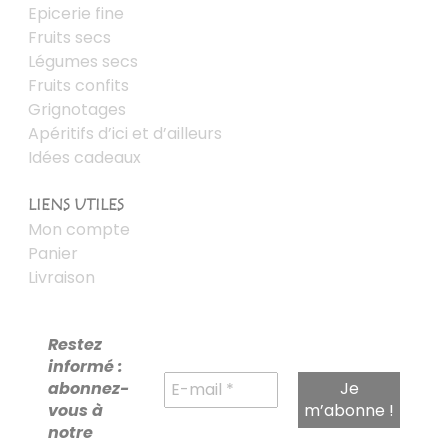
Epicerie fine
Fruits secs
Légumes secs
Fruits confits
Grignotages
Apéritifs d’ici et d’ailleurs
Idées cadeaux
LIENS UTILES
Mon compte
Panier
Livraison
Restez
informé :
abonnez-
vous à
notre