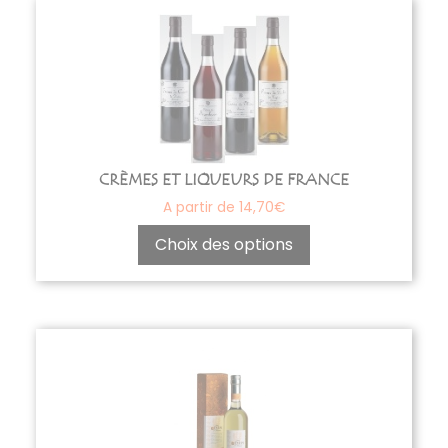
Ce
produit
a
plusieurs
variations.
Les
options
CRÈMES ET LIQUEURS DE FRANCE
peuvent
A partir de
14,70
€
être
choisies
Choix des options
sur
la
page
du
produit