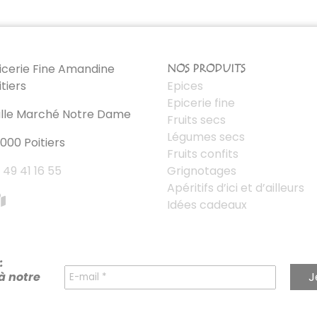
icerie Fine Amandine
NOS PRODUITS
itiers
Epices
Epicerie fine
lle Marché Notre Dame
Fruits secs
Légumes secs
000 Poitiers
Fruits confits
 49 41 16 55
Grignotages
Apéritifs d’ici et d’ailleurs
Idées cadeaux
:
à notre