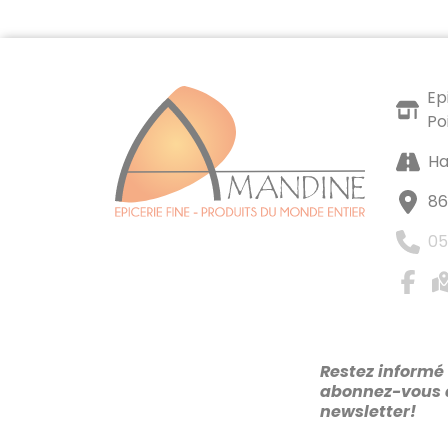
Ep
Po
Ha
86
05
Restez informé 
abonnez-vous 
newsletter!