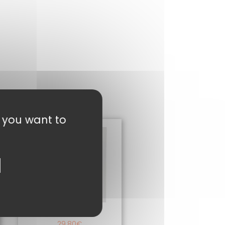
t you want to
OUZO
29,80
€