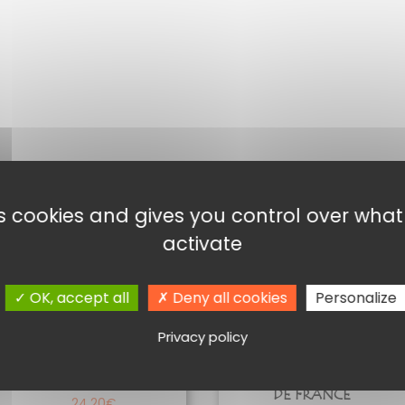
RES
es cookies and gives you control over wha
Ce
activate
produit
a
OK, accept all
Deny all cookies
Personalize
plusieurs
variations.
Privacy policy
Les
options
GENTIANE DE LURE
CRÈMES ET LIQUEURS
peuvent
DE FRANCE
24,20
€