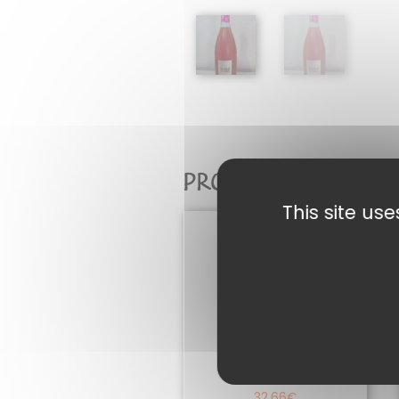
PRODUITS SIMILAI
This site us
KIRSH 45°
32,66
€