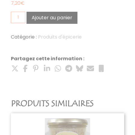
7,20
€
quantité
Ajouter au panier
de
confiture
allégée
Catégorie :
Produits d'épicerie
sucre
favorite
roy(abricot,peche,framboise)
Partagez cette information :
PRODUITS SIMILAIRES