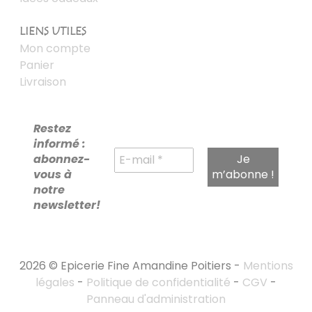
LIENS UTILES
Mon compte
Panier
Livraison
Restez
informé :
abonnez-
vous à
notre
newsletter!
2026 © Epicerie Fine Amandine Poitiers -
Mentions
légales
-
Politique de confidentialité
-
CGV
-
Panneau d'administration