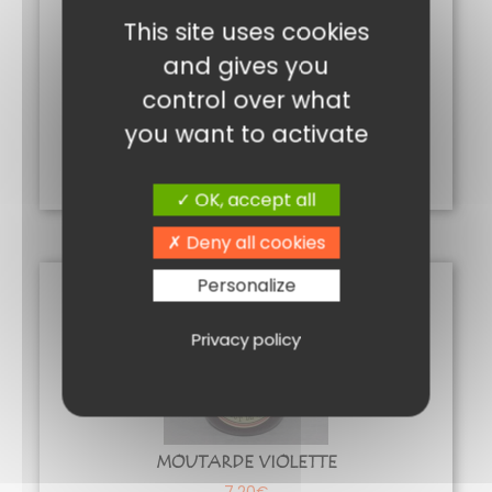
This site uses cookies
and gives you
control over what
SIROP DE SUCRE DE CANNE
you want to activate
6,00
€
Ajouter au panier
OK, accept all
Deny all cookies
Personalize
Privacy policy
MOUTARDE VIOLETTE