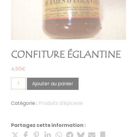
CONFITURE ÉGLANTINE
4,50
€
quantité
Ajouter au panier
de
confiture
églantine
Catégorie :
Produits d'épicerie
Partagez cette information :