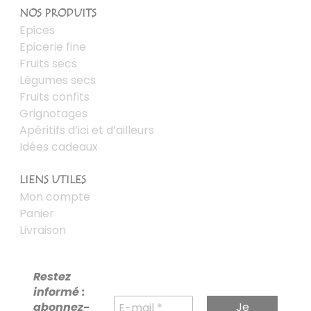
NOS PRODUITS
Epices
Epicerie fine
Fruits secs
Légumes secs
Fruits confits
Grignotages
Apéritifs d’ici et d’ailleurs
Idées cadeaux
LIENS UTILES
Mon compte
Panier
Livraison
Restez
informé :
abonnez-