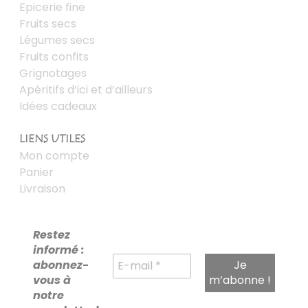
Epicerie fine
Fruits secs
Légumes secs
Fruits confits
Grignotages
Apéritifs d’ici et d’ailleurs
Idées cadeaux
LIENS UTILES
Mon compte
Panier
Livraison
Restez
informé :
abonnez-
vous à
notre