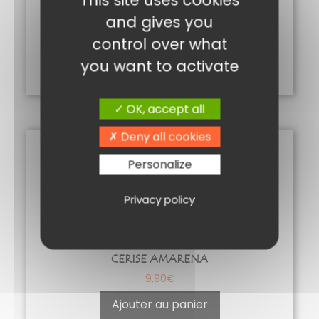
and gives you
CONFIT PÉTALES VIOLETTE
control over what
4,50
€
you want to activate
Ajouter au panier
OK, accept all
Deny all cookies
Personalize
Privacy policy
CERISE AMARENA
9,90
€
Ajouter au panier