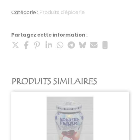
gaspacho
tomates
Catégorie :
Produits d'épicerie
50
cl
Partagez cette information :
PRODUITS SIMILAIRES