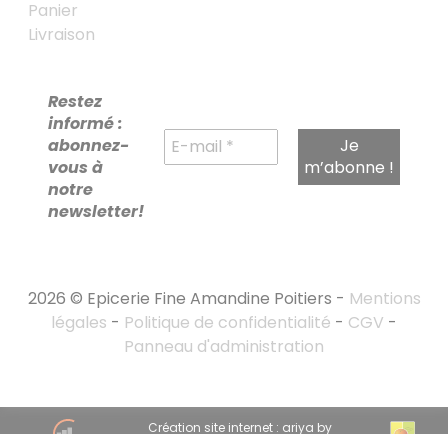
Panier
Livraison
Restez
informé :
abonnez-
vous à
notre
newsletter!
2026 © Epicerie Fine Amandine Poitiers -
Mentions
légales
-
Politique de confidentialité
-
CGV
-
Panneau d'administration
RECHERCHE
Création site internet : ariya by
POUR :
emandarine