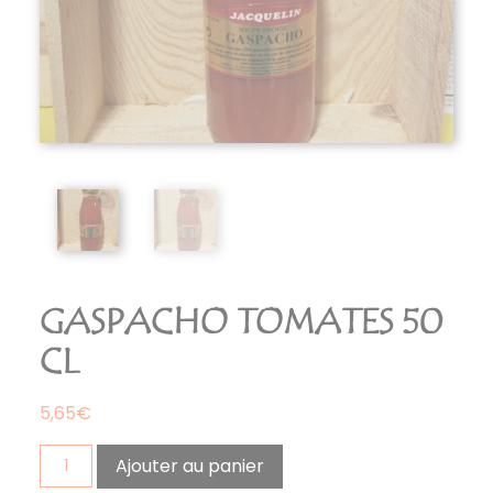
GASPACHO TOMATES 50
CL
5,65
€
quantité
Ajouter au panier
de