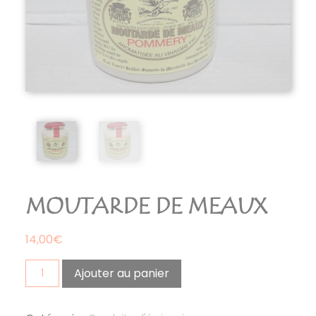
MOUTARDE DE MEAUX
14,00
€
quantité
Ajouter au panier
de
moutarde