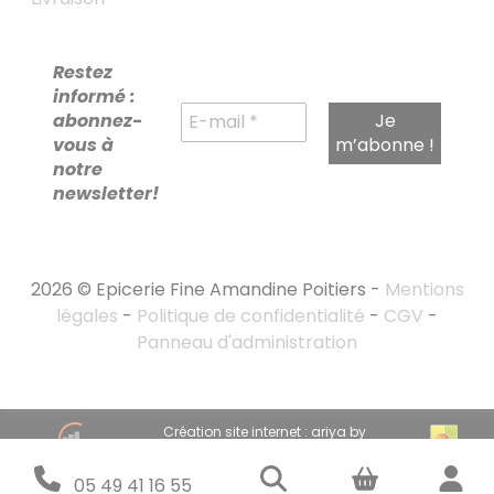
Restez
informé :
abonnez-
vous à
notre
newsletter!
2026 © Epicerie Fine Amandine Poitiers -
Mentions
légales
-
Politique de confidentialité
-
CGV
-
Panneau d'administration
RECHERCHE
Création site internet : ariya by
POUR :
emandarine
Stratégie marketing digital : emandarine
05 49 41 16 55