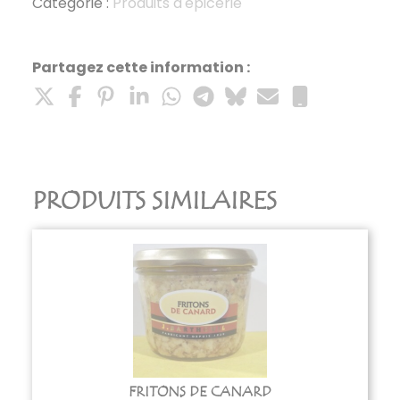
de
Catégorie :
Produits d'épicerie
Meaux
Partagez cette information :
PRODUITS SIMILAIRES
FRITONS DE CANARD