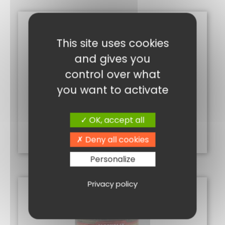
This site uses cookies
and gives you
control over what
you want to activate
CONFIT PÉTALES ROSE
5,10
€
OK, accept all
Ajouter au panier
Deny all cookies
Personalize
Privacy policy