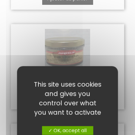
FARCI POITEVIN
This site uses cookies
5,05
€
and gives you
Ajouter au panier
control over what
you want to activate
OK, accept all