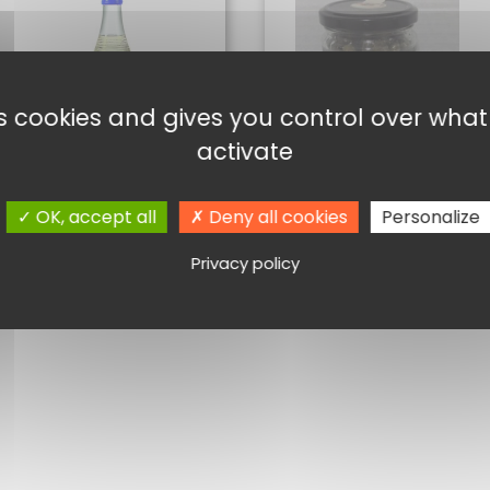
es cookies and gives you control over wha
activate
EAU DE FLEURS
CAPRES AU SEL
D’ORANGER
5,00
€
OK, accept all
Deny all cookies
Personalize
5,20
€
Ajouter au panier
Lire la suite
Privacy policy