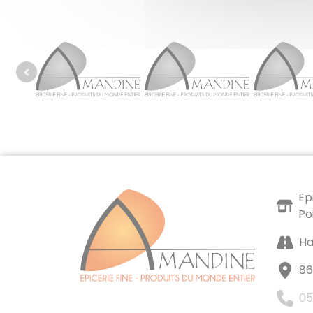
Ep
Po
Ha
86
05