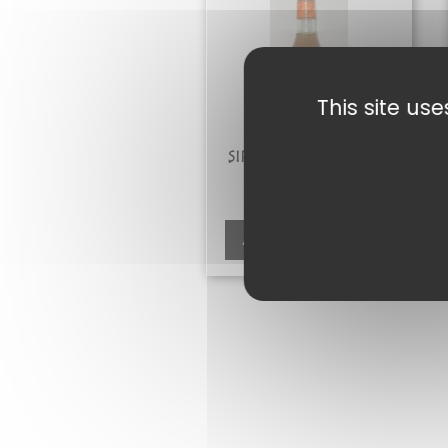
This site us
SIROP DE GINGEMBRE
7,50
€
Ajouter au panier