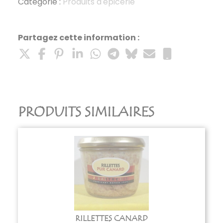
37
Catégorie :
Produits d'épicerie
CL
Partagez cette information :
PRODUITS SIMILAIRES
RILLETTES CANARD