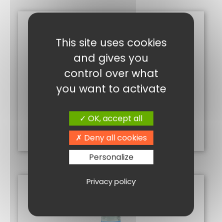
This site uses cookies
and gives you
control over what
you want to activate
FARCI POITEVIN
5,05
€
OK, accept all
Ajouter au panier
Deny all cookies
Personalize
Privacy policy