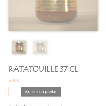
RATATOUILLE 37 CL
5,80
€
quantité
Ajouter au panier
de
RATATOUILLE