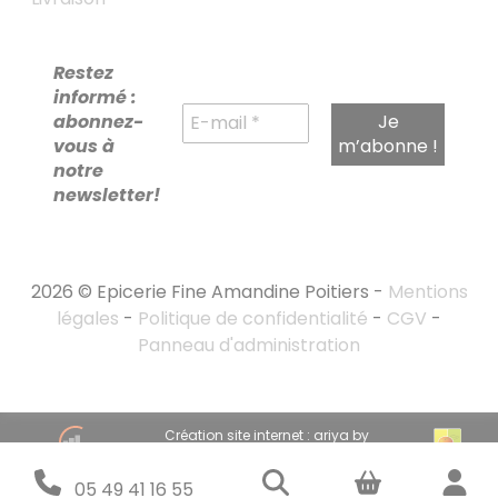
Restez
informé :
abonnez-
vous à
notre
newsletter!
2026 © Epicerie Fine Amandine Poitiers -
Mentions
légales
-
Politique de confidentialité
-
CGV
-
Panneau d'administration
RECHERCHE
Création site internet : ariya by
POUR :
emandarine
Stratégie marketing digital : emandarine
05 49 41 16 55