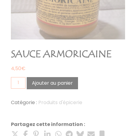
SAUCE ARMORICAINE
4,50
€
quantité
Ajouter au panier
de
sauce
armoricaine
Catégorie :
Produits d'épicerie
Partagez cette information :