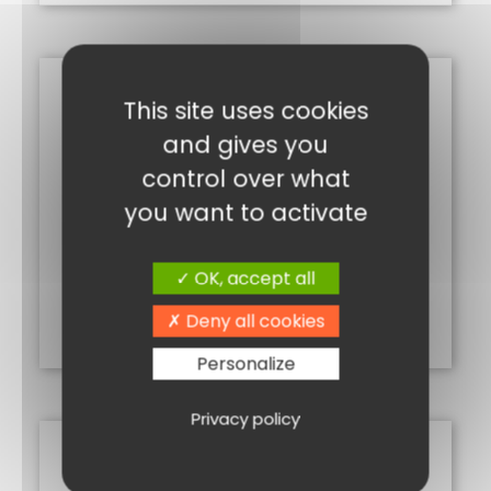
This site uses cookies
and gives you
control over what
you want to activate
SIROP DE GINGEMBRE
OK, accept all
7,50
€
Deny all cookies
Ajouter au panier
Personalize
Privacy policy