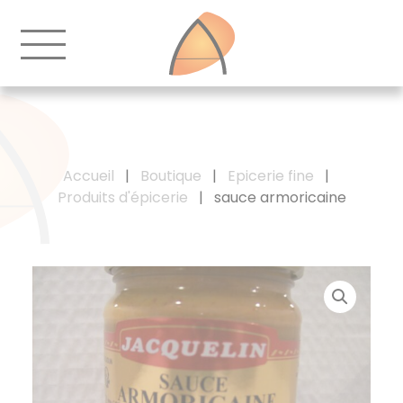
Accueil
|
Boutique
|
Epicerie fine
|
Produits d'épicerie
|
sauce armoricaine