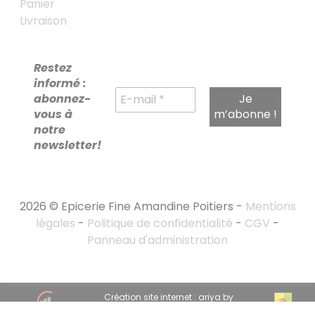
Panier
Livraison
Restez
informé :
abonnez-
vous à
notre
newsletter!
2026 © Epicerie Fine Amandine Poitiers -
Mentions
légales
-
Politique de confidentialité
-
CGV
-
Panneau d'administration
RECHERCHE
Création site internet : ariya by
POUR :
emandarine