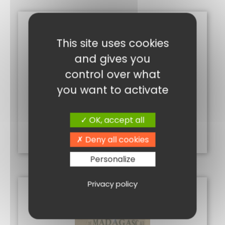
This site uses cookies
and gives you
control over what
you want to activate
CONFITURES DE SICILE
8,80
€
OK, accept all
Ajouter au panier
Deny all cookies
Personalize
Privacy policy