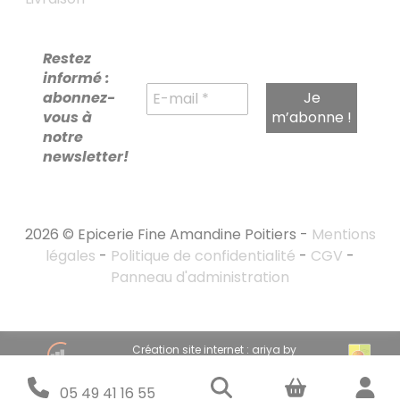
Restez
informé :
abonnez-
vous à
notre
newsletter!
2026 © Epicerie Fine Amandine Poitiers -
Mentions
légales
-
Politique de confidentialité
-
CGV
-
Panneau d'administration
RECHERCHE
Création site internet : ariya by
POUR :
emandarine
Stratégie marketing digital : emandarine
05 49 41 16 55