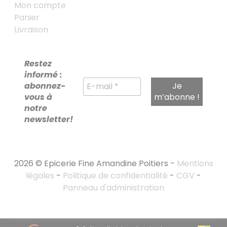
Mon compte
Panier
Livraison
Restez
informé :
abonnez-
vous à
notre
newsletter!
2026 © Epicerie Fine Amandine Poitiers -
Mentions
légales
-
Politique de confidentialité
-
CGV
-
Panneau d'administration
RECHERCHE