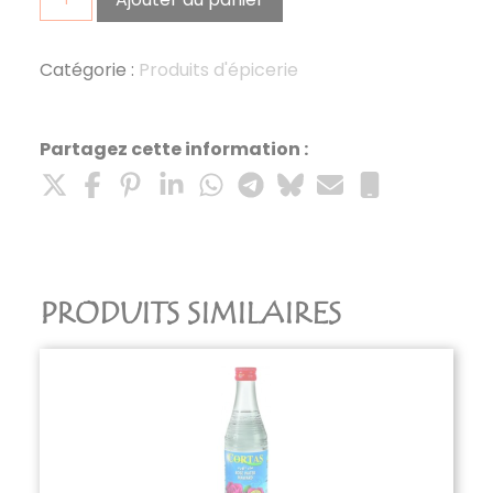
de
velouté
asperges
Catégorie :
Produits d'épicerie
saint
jacques
50
Partagez cette information :
cl
PRODUITS SIMILAIRES