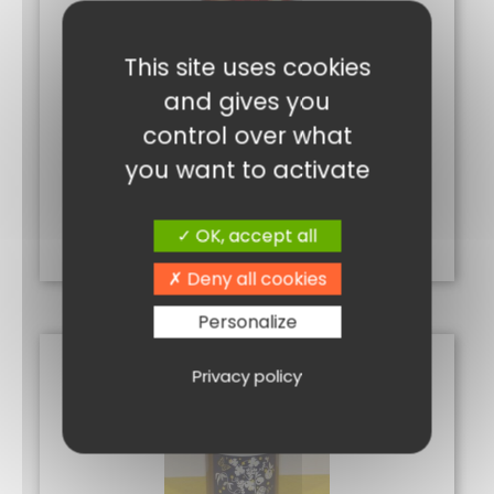
This site uses cookies
and gives you
control over what
you want to activate
CONFIT PÉTALES ROSE
5,10
€
OK, accept all
Ajouter au panier
Deny all cookies
Personalize
Privacy policy