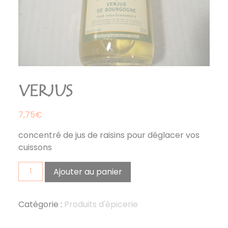
VERJUS
7,75
€
concentré de jus de raisins pour déglacer vos
cuissons
quantité
Ajouter au panier
de
verjus
Catégorie :
Produits d'épicerie