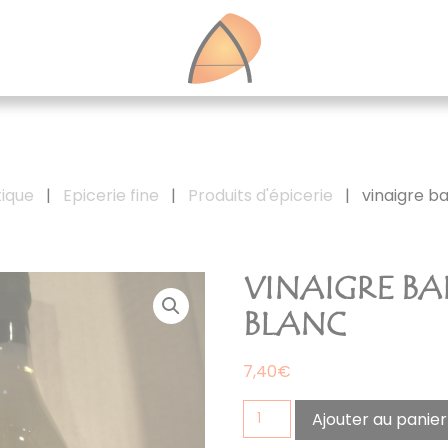
ique
|
Epicerie fine
|
Produits d'épicerie
|
vinaigre b
VINAIGRE B
BLANC
7,40
€
quantité
Ajouter au panier
de