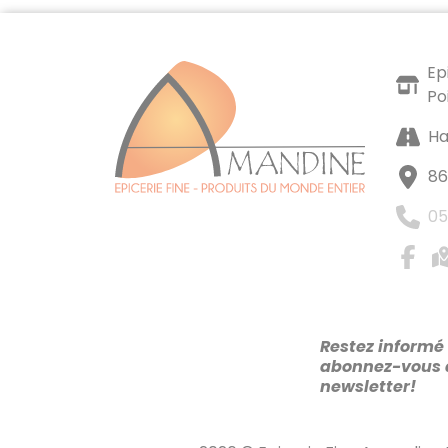
Ep
Po
Ha
86
05
Restez informé 
abonnez-vous 
newsletter!