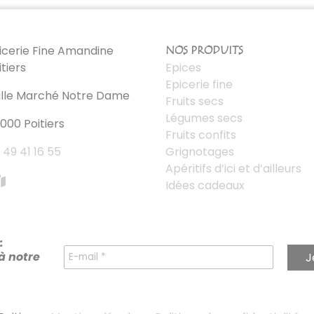
icerie Fine Amandine
NOS PRODUITS
itiers
Epices
Epicerie fine
lle Marché Notre Dame
Fruits secs
Légumes secs
000 Poitiers
Fruits confits
 49 41 16 55
Grignotages
Apéritifs d’ici et d’ailleurs
Idées cadeaux
:
à notre