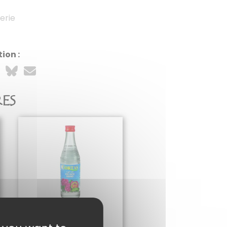
erie
ion :
RES
EAU DE ROSES
5,20
€