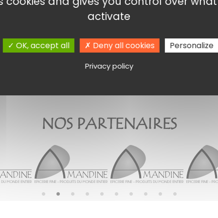
es cookies and gives you control over wha
Lire la suite
Ajouter au panier
activate
OK, accept all
Deny all cookies
Personalize
Privacy policy
NOS PARTENAIRES