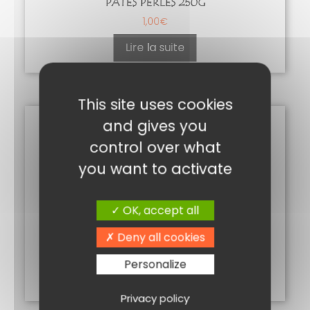
PÂTES PERLES 250G
1,00
€
Lire la suite
This site uses cookies
and gives you
control over what
you want to activate
OK, accept all
CAPRES AU VINAIGRE
Deny all cookies
3,15
€
Personalize
Ajouter au panier
Privacy policy