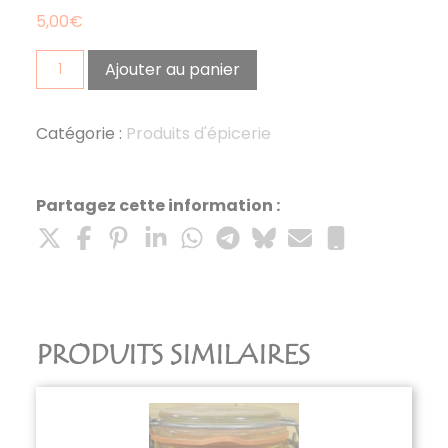
5,00
€
quantité
Ajouter au panier
de
vinaigre
vin
Catégorie :
Produits d'épicerie
bourgogne
Partagez cette information :
PRODUITS SIMILAIRES