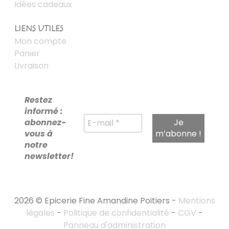
Idées cadeaux
LIENS UTILES
Mon compte
Panier
Livraison
Restez
informé :
abonnez-
vous à
notre
newsletter!
2026 © Epicerie Fine Amandine Poitiers -
Mentions
légales
-
Politique de confidentialité
-
CGV
-
Panneau d'administration