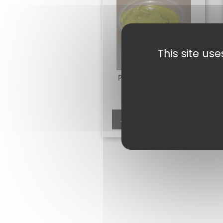
This site us
PÂTE DE PISTACHES
100 G
5,40
€
Ajouter au panier