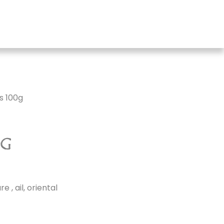
s 100g
0G
 , ail, oriental