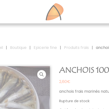
il
|
Boutique
|
Epicerie fine
|
Produits frais
|
anchoi
ANCHOIS 10
2,60
€
anchois frais marinés nature
Rupture de stock