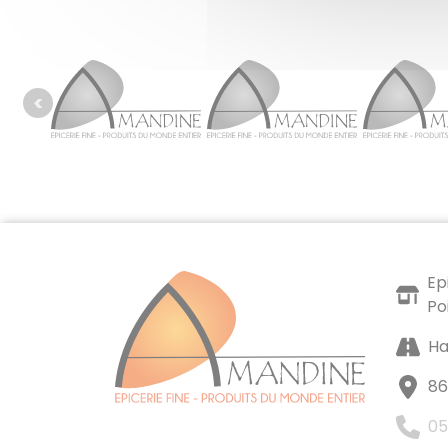
Ep
Po
Ha
86
05