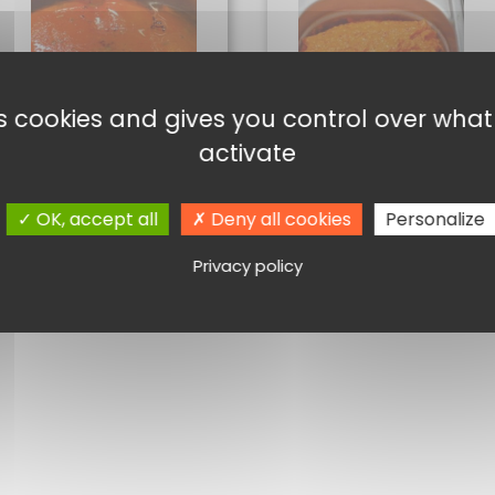
es cookies and gives you control over wha
activate
POIVRONS GRILLÉS À
CAVIAR DE POIVRONS
L’HUILE 100G
100G
OK, accept all
Deny all cookies
Personalize
2,60
€
3,30
€
Ajouter au panier
Ajouter au panier
Privacy policy