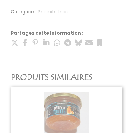
artichauts
coeurs
Catégorie :
Produits frais
à
l'huile
100g
Partagez cette information :
PRODUITS SIMILAIRES