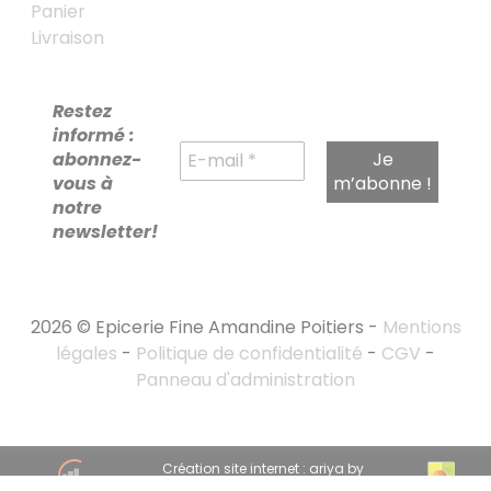
Panier
Livraison
Restez
informé :
abonnez-
vous à
notre
newsletter!
2026 © Epicerie Fine Amandine Poitiers -
Mentions
légales
-
Politique de confidentialité
-
CGV
-
Panneau d'administration
RECHERCHE
Création site internet : ariya by
POUR :
emandarine