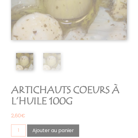
ARTICHAUTS COEURS À
L’HUILE 100G
2,60
€
quantité
Ajouter au panier
de