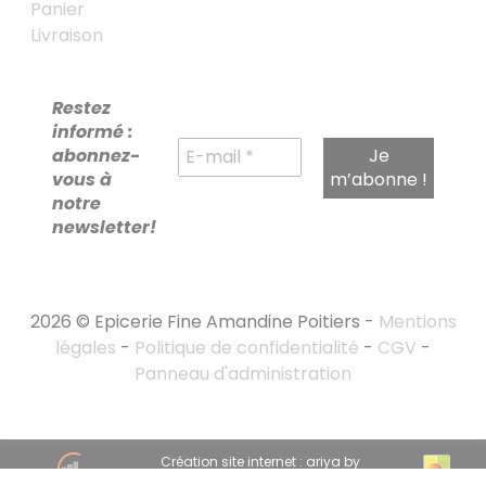
Panier
Livraison
Restez
informé :
abonnez-
vous à
notre
newsletter!
2026 © Epicerie Fine Amandine Poitiers -
Mentions
légales
-
Politique de confidentialité
-
CGV
-
Panneau d'administration
RECHERCHE
Création site internet : ariya by
POUR :
emandarine