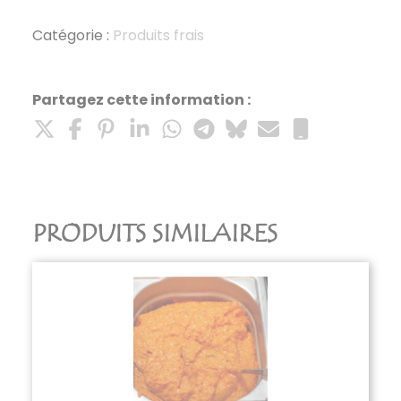
caviar
artichauts
Catégorie :
Produits frais
100g
Partagez cette information :
PRODUITS SIMILAIRES