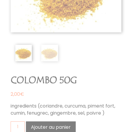
COLOMBO 50G
2,00
€
ingredients (coriandre, curcuma, piment fort,
cumin, fenugrec, gingembre, sel, poivre )
quantité
Ajouter au panier
de