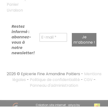
Panier
Livraison
Restez
informé :
abonnez-
vous à
notre
newsletter!
2026 © Epicerie Fine Amandine Poitiers -
Mentions
légales
-
Politique de confidentialité
-
CGV
-
Panneau d'administration
RECHERCHE
Création site internet : ariya by
POUR :