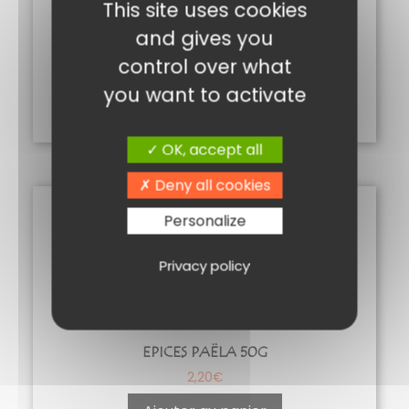
This site uses cookies
and gives you
BAIES ROSES 20G
control over what
3,00
€
you want to activate
Ajouter au panier
OK, accept all
Deny all cookies
Personalize
Privacy policy
EPICES PAËLA 50G
2,20
€