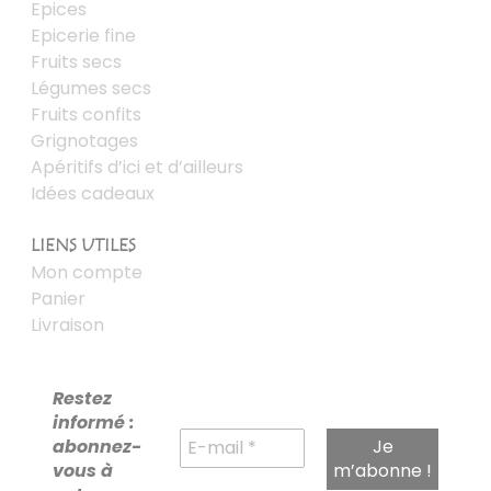
Epices
Epicerie fine
Fruits secs
Légumes secs
Fruits confits
Grignotages
Apéritifs d’ici et d’ailleurs
Idées cadeaux
LIENS UTILES
Mon compte
Panier
Livraison
Restez
informé :
abonnez-
vous à