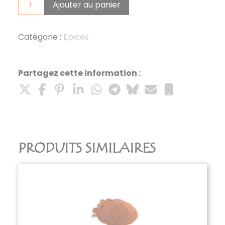
quantité
Ajouter au panier
de
Curcuma
50g
Catégorie :
Epices
Partagez cette information :
PRODUITS SIMILAIRES