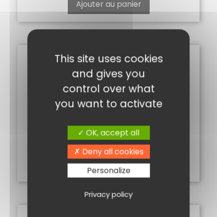
Ajouter au panier
This site uses cookies
and gives you
control over what
you want to activate
OK, accept all
CINQ BAIES 50G
3,00
€
Deny all cookies
Ajouter au panier
Personalize
Privacy policy