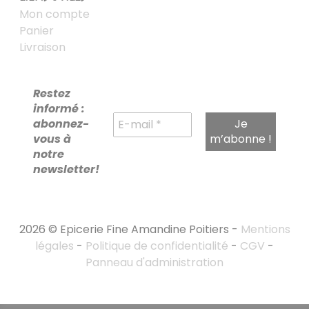
Mon compte
Panier
Livraison
Restez
informé :
abonnez-
vous à
notre
newsletter!
2026 © Epicerie Fine Amandine Poitiers -
Mentions
légales
-
Politique de confidentialité
-
CGV
-
Panneau d'administration
RECHERCHE