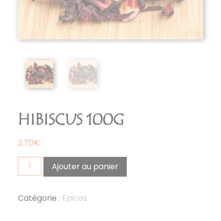
HIBISCUS 100G
2,70
€
quantité
Ajouter au panier
de
hibiscus
100g
Catégorie :
Epices