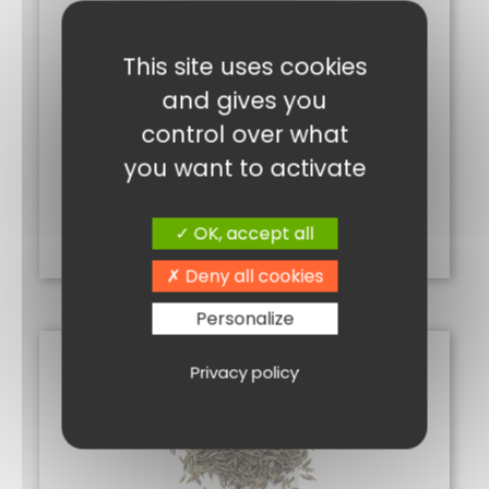
This site uses cookies
and gives you
control over what
you want to activate
CURRY DOUX (BOMBAY) 50G
2,00
€
OK, accept all
Ajouter au panier
Deny all cookies
Personalize
Privacy policy