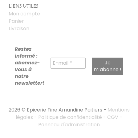
LIENS UTILES
Mon compte
Panier
Livraison
Restez
informé :
abonnez-
vous à
notre
newsletter!
2026 © Epicerie Fine Amandine Poitiers -
Mentions
légales
-
Politique de confidentialité
-
CGV
-
Panneau d'administration