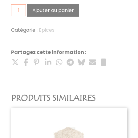
quantité
Ajouter au panier
de
mélange
pain
Catégorie :
Epices
d'épices
Partagez cette information :
PRODUITS SIMILAIRES