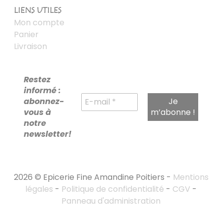
LIENS UTILES
Mon compte
Panier
Livraison
Restez
informé :
abonnez-
vous à
notre
newsletter!
2026 © Epicerie Fine Amandine Poitiers -
Mentions
légales
-
Politique de confidentialité
-
CGV
-
Panneau d'administration