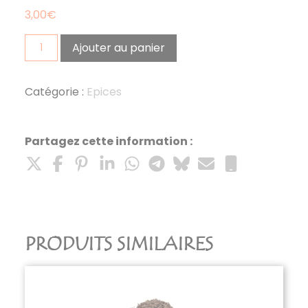
3,00
€
quantité
Ajouter au panier
de
poivre
de
Catégorie :
Epices
sechouang
20G
Partagez cette information :
PRODUITS SIMILAIRES