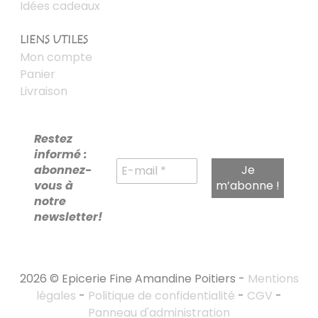
Idées cadeaux
LIENS UTILES
Mon compte
Panier
Livraison
Restez
informé :
abonnez-
vous à
notre
newsletter!
2026 © Epicerie Fine Amandine Poitiers -
Mentions
légales
-
Politique de confidentialité
-
CGV
-
Panneau d'administration