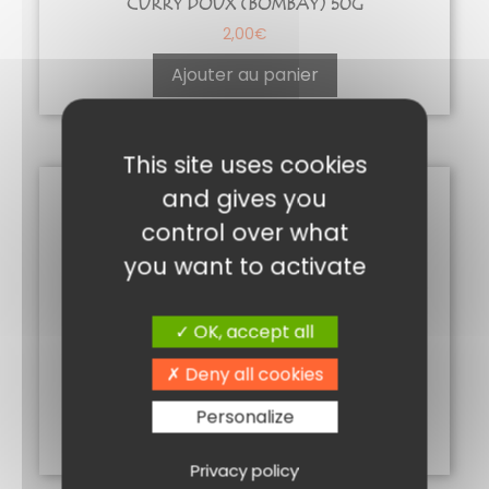
CURRY DOUX (BOMBAY) 50G
2,00
€
Ajouter au panier
This site uses cookies
and gives you
control over what
you want to activate
OK, accept all
CINQ PARFUMS 50G
Deny all cookies
2,10
€
Personalize
Ajouter au panier
Privacy policy