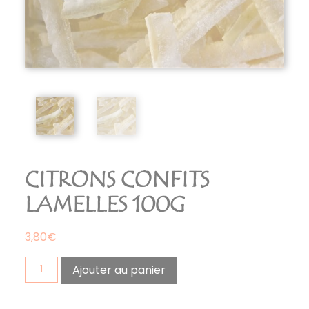
CITRONS CONFITS
LAMELLES 100G
3,80
€
quantité
Ajouter au panier
de
citrons