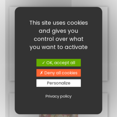
This site uses cookies
and gives you
control over what
you want to activate
CLEMENTINE CONFITE 100G
2,51
€
OK, accept all
Ajouter au panier
Deny all cookies
Personalize
Privacy policy