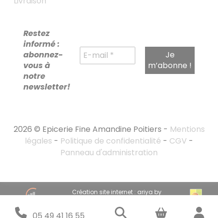
Livraison
Restez
informé :
abonnez-
vous à
notre
newsletter!
2026 © Epicerie Fine Amandine Poitiers -
Mentions
légales
-
Politique de confidentialité
-
CGV
-
Panneau d'administration
RECHERCHE
Création site internet : ariya by
POUR :
emandarine
Stratégie marketing digital : emandarine
05 49 41 16 55