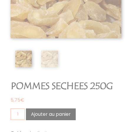
POMMES SECHEES 250G
5,75
€
quantité
Ajouter au panier
de
pommes