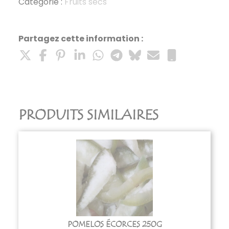
sechees
Catégorie :
Fruits secs
250g
Partagez cette information :
PRODUITS SIMILAIRES
POMELOS ÉCORCES 250G