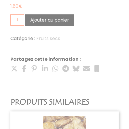
1,80
€
quantité
Ajouter au panier
de
tournesol
décortiqué
Catégorie :
Fruits secs
100g
Partagez cette information :
PRODUITS SIMILAIRES