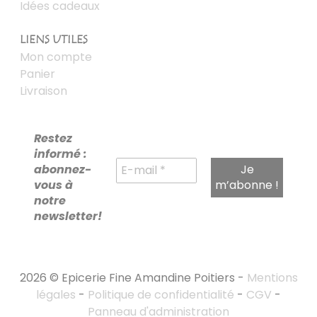
Idées cadeaux
LIENS UTILES
Mon compte
Panier
Livraison
Restez
informé :
abonnez-
vous à
notre
newsletter!
2026 © Epicerie Fine Amandine Poitiers -
Mentions
légales
-
Politique de confidentialité
-
CGV
-
Panneau d'administration