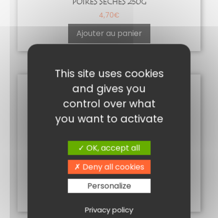
POIRES SECHES 250G
4,70
€
Ajouter au panier
This site uses cookies
and gives you
control over what
you want to activate
OK, accept all
RAISINS CHILI BLOND 250 G
Deny all cookies
3,20
€
Personalize
Ajouter au panier
Privacy policy