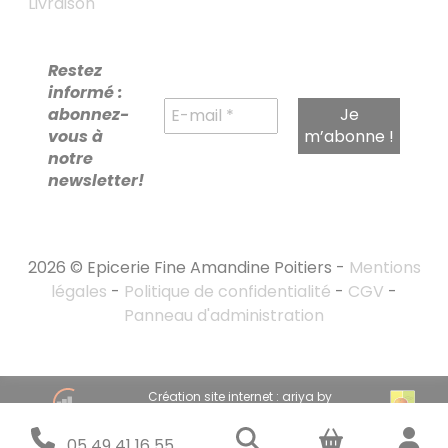
Livraison
Restez
informé :
abonnez-
vous à
notre
newsletter!
2026 © Epicerie Fine Amandine Poitiers -
Mentions
légales
-
Politique de confidentialité
-
CGV
-
Panneau d'administration
RECHERCHE
Création site internet : ariya by
POUR :
emandarine
Stratégie marketing digital : emandarine
05 49 41 16 55