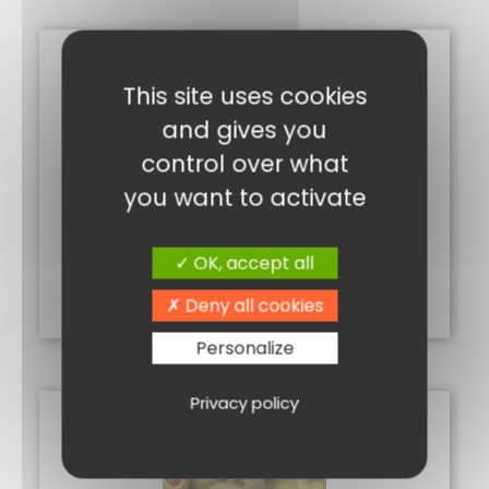
This site uses cookies
and gives you
control over what
you want to activate
MÉLANGE RICHE 250G
5,60
€
OK, accept all
Ajouter au panier
Deny all cookies
Personalize
Privacy policy