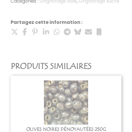
chips
Catégories :
Grignotage salé
,
Grignotage sucré
250g
Partagez cette information :
PRODUITS SIMILAIRES
OLIVES NOIRES DÉNOYAUTÉES 250G