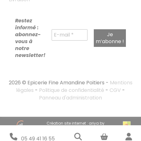
Restez
informé :
abonnez-
vous à
notre
newsletter!
2026 © Epicerie Fine Amandine Poitiers -
Mentions
légales
-
Politique de confidentialité
-
CGV
-
Panneau d'administration
RECHERCHE
Création site internet : ariya by
POUR :
emandarine
Stratégie marketing digital : emandarine
05 49 41 16 55