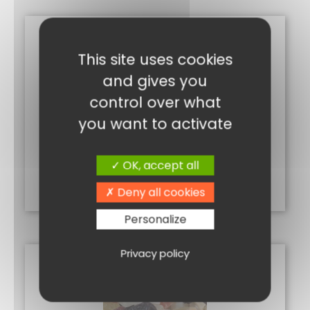
This site uses cookies
and gives you
control over what
you want to activate
OLIVES PICHOLINES 250G
3,20
€
OK, accept all
Ajouter au panier
Deny all cookies
Personalize
Privacy policy