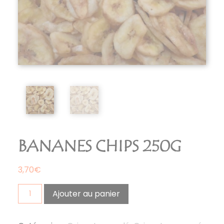
BANANES CHIPS 250G
3,70
€
quantité
Ajouter au panier
de
bananes