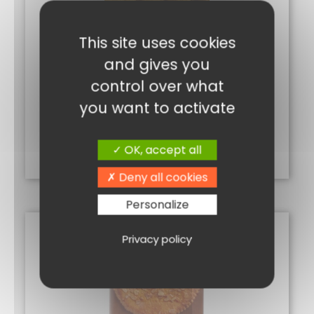
This site uses cookies
and gives you
control over what
you want to activate
ARACHIDE COQUE 200G
3,80
€
OK, accept all
Ajouter au panier
Deny all cookies
Personalize
Privacy policy