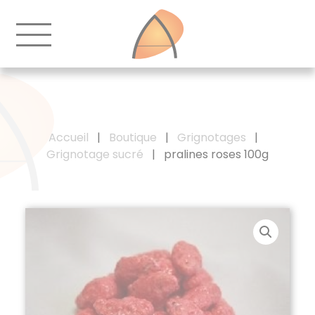
Accueil
|
Boutique
|
Grignotages
|
Grignotage sucré
|
pralines roses 100g