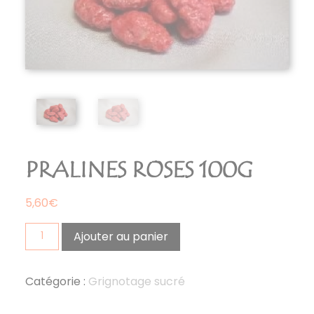
PRALINES ROSES 100G
5,60
€
quantité
Ajouter au panier
de
pralines
roses
Catégorie :
Grignotage sucré
100g