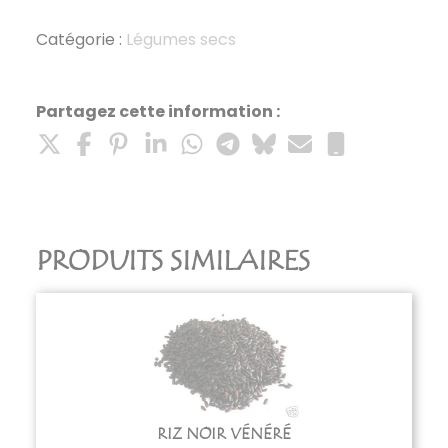
farine
d'épeautre
Catégorie :
Légumes secs
250g
Partagez cette information :
PRODUITS SIMILAIRES
RIZ NOIR VÉNÉRÉ