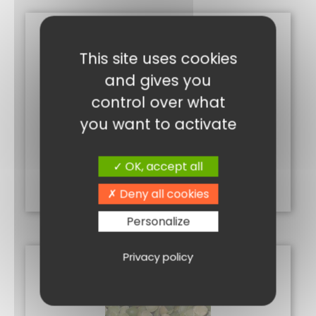
This site uses cookies
and gives you
control over what
you want to activate
HARICOTS SECS CORNILLES 250G
1,20
€
OK, accept all
Ajouter au panier
Deny all cookies
Personalize
Privacy policy