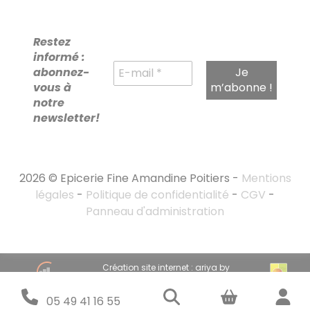
Restez
informé :
abonnez-
vous à
notre
newsletter!
2026 © Epicerie Fine Amandine Poitiers -
Mentions
légales
-
Politique de confidentialité
-
CGV
-
Panneau d'administration
RECHERCHE
Création site internet : ariya by
POUR :
emandarine
Stratégie marketing digital : emandarine
05 49 41 16 55