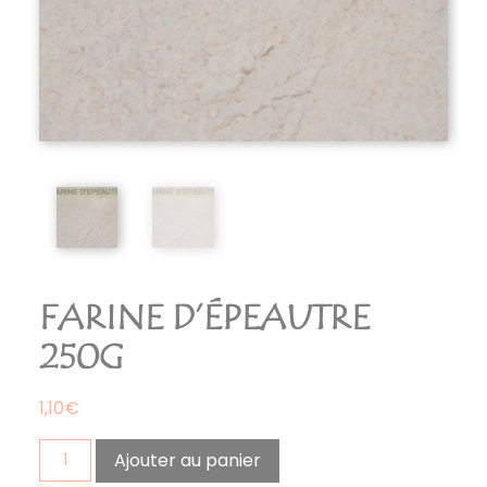
FARINE D’ÉPEAUTRE
250G
1,10
€
quantité
Ajouter au panier
de