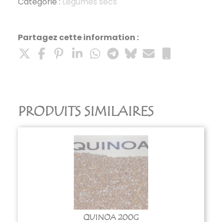
chiches
Catégorie :
Légumes secs
250g
Partagez cette information :
PRODUITS SIMILAIRES
QUINOA 200G