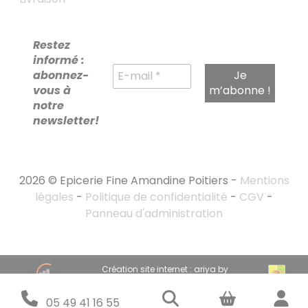
Restez
informé :
abonnez-
vous à
notre
newsletter!
2026 © Epicerie Fine Amandine Poitiers -
Mentions
légales
-
Politique de confidentialité
-
CGV
-
Panneau d'administration
RECHERCHE
Création site internet : ariya by
POUR :
emandarine
Stratégie marketing digital : emandarine
05 49 41 16 55