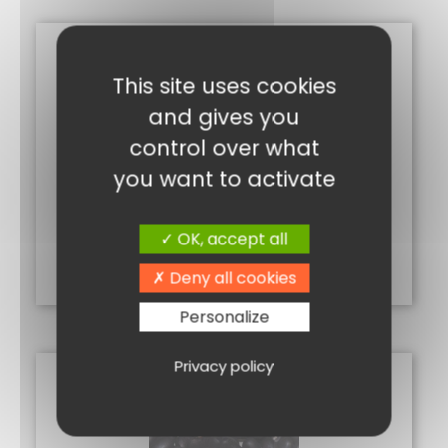
This site uses cookies
and gives you
control over what
you want to activate
RIZ COMPLET 250G
1,05
€
OK, accept all
Ajouter au panier
Deny all cookies
Personalize
Privacy policy