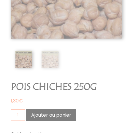
POIS CHICHES 250G
1,30
€
quantité
Ajouter au panier
de
pois