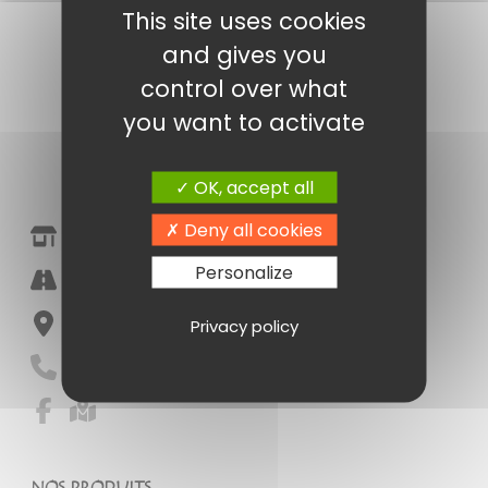
This site uses cookies
and gives you
control over what
you want to activate
OK, accept all
Deny all cookies
Epicerie Fine Amandine Poitiers
Personalize
Halle Marché Notre Dame
86000 Poitiers
Privacy policy
05 49 41 16 55