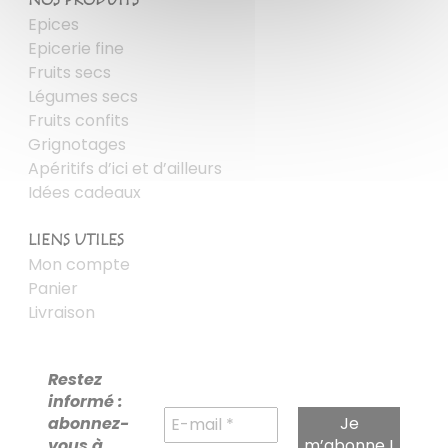
NOS PRODUITS
Epices
Epicerie fine
Fruits secs
Légumes secs
Fruits confits
Grignotages
Apéritifs d’ici et d’ailleurs
Idées cadeaux
LIENS UTILES
Mon compte
Panier
Livraison
Restez
informé :
abonnez-
vous à