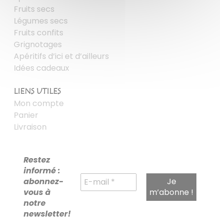
Fruits secs
Légumes secs
Fruits confits
Grignotages
Apéritifs d’ici et d’ailleurs
Idées cadeaux
LIENS UTILES
Mon compte
Panier
Livraison
Restez
informé :
abonnez-
vous à
notre
newsletter!