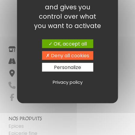
and gives you
control over what
you want to activate
OK, accept all
Epicerie Fine Amandine Poitiers
Deny all cookies
Halle Marché Notre Dame
Personalize
86000 Poitiers
Privacy policy
05 49 41 16 55
NOS PRODUITS
Epices
Epicerie fine