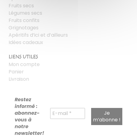
Fruits secs
Légumes secs
Fruits confits
Grignotages
Apéritifs d’ici et d’ailleurs
Idées cadeaux
LIENS UTILES
Mon compte
Panier
Livraison
Restez
informé :
abonnez-
vous à
notre
newsletter!