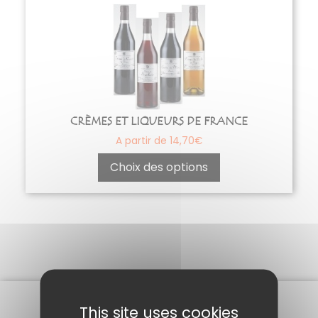
Ce
produit
a
plusieurs
variations.
Les
options
CRÈMES ET LIQUEURS DE FRANCE
peuvent
A partir de
14,70
€
être
choisies
Choix des options
sur
la
page
du
produit
This site uses cookies