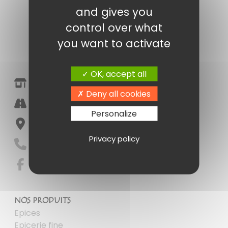
and gives you
control over what
you want to activate
OK, accept all
Epicerie Fine Amandine Poitiers
Deny all cookies
Halle Marché Notre Dame
Personalize
86000 Poitiers
Privacy policy
05 49 41 16 55
NOS PRODUITS
Epices
Epicerie fine