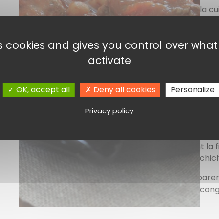
Faites chauffer la cu
d’huile d’olive et fai
rapidement les cube
es cookies and gives you control over wha
Ajoutez les épices, fa
remuant.
activate
Ajoutez les tomates, 
le 1/2 cube de bouill
OK, accept all
Deny all cookies
Personalize
d’eau pour que le li
la viande.
Privacy policy
Portez à ébullition pu
45mn à 1 heure à feu
10 minutes avant la f
ajoutez les pois chic
Vous pouvez le préparer
le réchauffer (ou le conge
sera que meilleur….