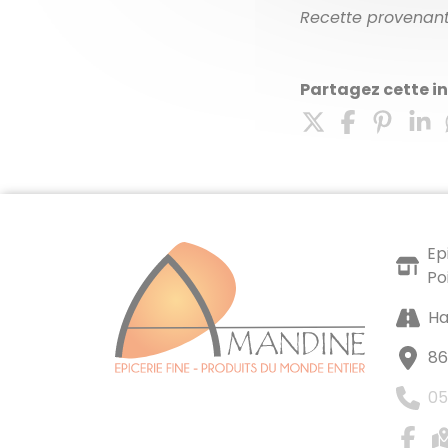
Recette provenant 
Partagez cette i
Ep
Po
Ha
86
05