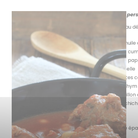
Ingrédients pour 6 per
1 épaule d’agneau dé
kg environ
1 cuil à soupe d’huile 
1 cuil à soupe de cu
1 cuil à soupe de pa
1 bâton de cannelle
1 boite de tomates 
2 branches de thym f
1/2 cube de bouillon 
1 boite de pois chich
Préparation :
Découpez votre épa
en gros cubes.