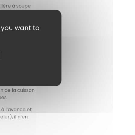
illère à soupe
tes dorer
s d’agneau.
t you want to
ites cuire en
le thym, du sel,
on et un peu
quide recouvre
is faites cuire
 doux.
in de la cuisson
hes.
 à l’avance et
ler), il n’en