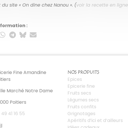
du site « On dine chez Nanou ». (
voir la recette en ligne
nformation :
icerie Fine Amandine
NOS PRODUITS
itiers
Epices
Epicerie fine
lle Marché Notre Dame
Fruits secs
Légumes secs
000 Poitiers
Fruits confits
 49 41 16 55
Grignotages
Apéritifs d’ici et d’ailleurs
Idées cadeaux