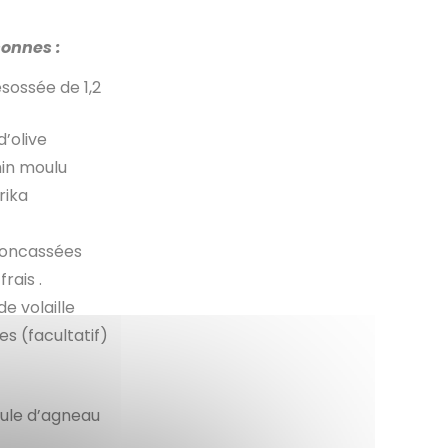
sonnes :
sossée de 1,2
d’olive
min moulu
prika
concassées
rais .
de volaille
es (facultatif)
ule d’agneau