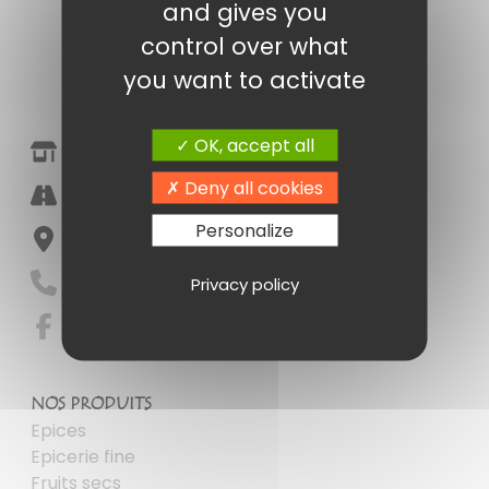
and gives you
control over what
you want to activate
OK, accept all
Epicerie Fine Amandine Poitiers
Deny all cookies
Halle Marché Notre Dame
Personalize
86000 Poitiers
05 49 41 16 55
Privacy policy
NOS PRODUITS
Epices
Epicerie fine
Fruits secs