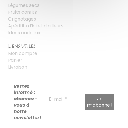
Légumes secs
Fruits confits
Grignotages
Apéritifs d’ici et d’ailleurs
Idées cadeaux
LIENS UTILES
Mon compte
Panier
Livraison
Restez
informé :
abonnez-
vous à
notre
newsletter!