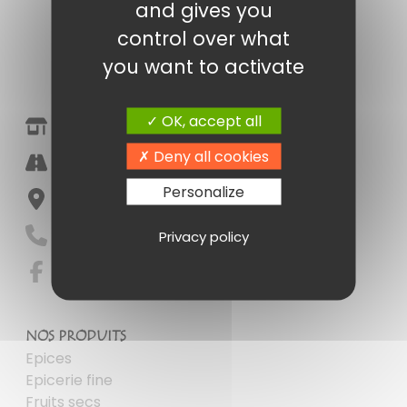
and gives you
control over what
you want to activate
OK, accept all
Epicerie Fine Amandine Poitiers
Deny all cookies
Halle Marché Notre Dame
Personalize
86000 Poitiers
05 49 41 16 55
Privacy policy
NOS PRODUITS
Epices
Epicerie fine
Fruits secs