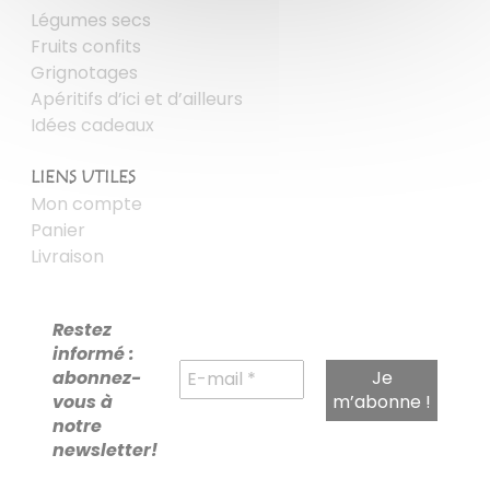
Légumes secs
Fruits confits
Grignotages
Apéritifs d’ici et d’ailleurs
Idées cadeaux
LIENS UTILES
Mon compte
Panier
Livraison
Restez
informé :
abonnez-
vous à
notre
newsletter!