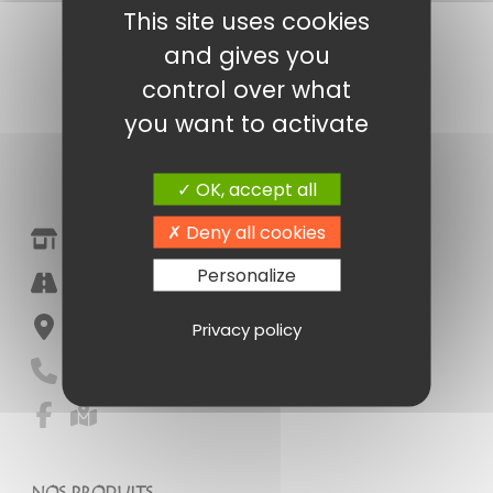
This site uses cookies
and gives you
control over what
you want to activate
OK, accept all
Deny all cookies
Epicerie Fine Amandine Poitiers
Personalize
Halle Marché Notre Dame
86000 Poitiers
Privacy policy
05 49 41 16 55