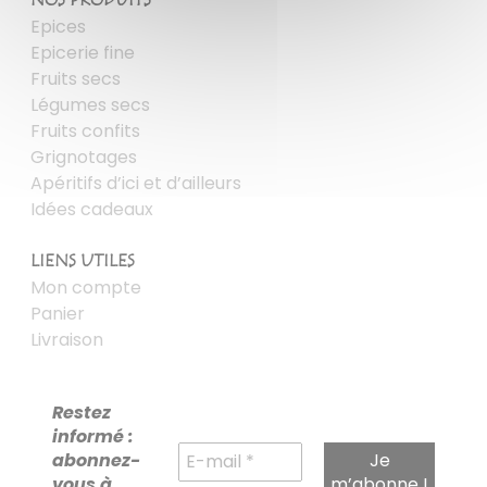
NOS PRODUITS
Epices
Epicerie fine
Fruits secs
Légumes secs
Fruits confits
Grignotages
Apéritifs d’ici et d’ailleurs
Idées cadeaux
LIENS UTILES
Mon compte
Panier
Livraison
Restez
informé :
abonnez-
vous à