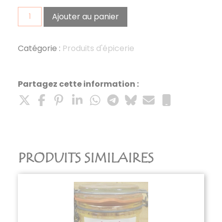
quantité
Ajouter au panier
de
huile
olive
Catégorie :
Produits d'épicerie
crète
Partagez cette information :
PRODUITS SIMILAIRES