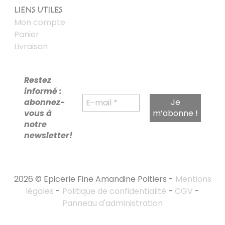
LIENS UTILES
Mon compte
Panier
Livraison
Restez
informé :
abonnez-
vous à
notre
newsletter!
2026 © Epicerie Fine Amandine Poitiers -
Mentions
légales
-
Politique de confidentialité
-
CGV
-
Panneau d'administration