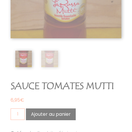
SAUCE TOMATES MUTTI
6,95
€
quantité
Ajouter au panier
de
sauce