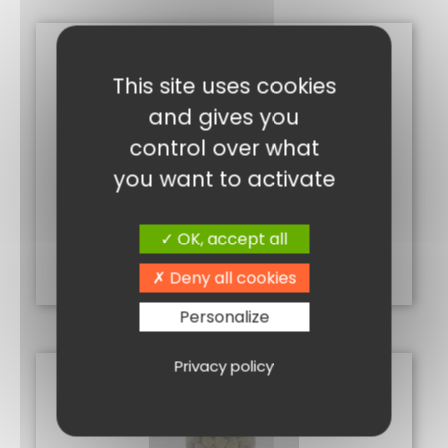
This site uses cookies
and gives you
control over what
you want to activate
TERRINE LANDAISE
13,40
€
OK, accept all
Ajouter au panier
Deny all cookies
Personalize
Privacy policy