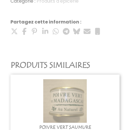
tomates
Catégorie :
Produits d'épicerie
mutti
Partagez cette information :
PRODUITS SIMILAIRES
POIVRE VERT SAUMURE