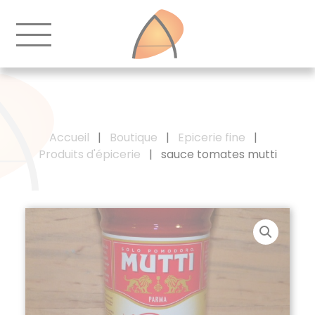
Accueil
|
Boutique
|
Epicerie fine
|
Produits d'épicerie
|
sauce tomates mutti