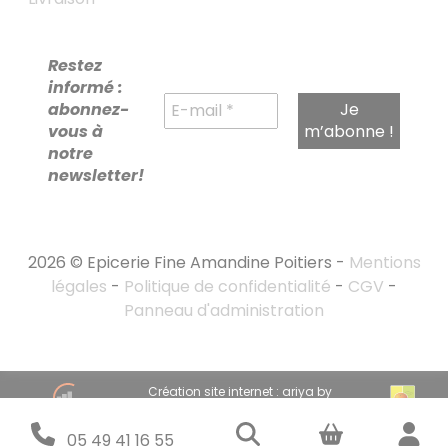
Restez
informé :
abonnez-
vous à
notre
newsletter!
2026 © Epicerie Fine Amandine Poitiers -
Mentions
légales
-
Politique de confidentialité
-
CGV
-
Panneau d'administration
RECHERCHE
Création site internet : ariya by
POUR :
emandarine
Stratégie marketing digital : emandarine
05 49 41 16 55