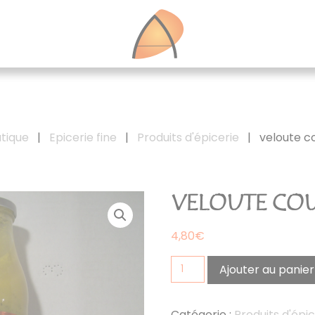
tique
|
Epicerie fine
|
Produits d'épicerie
|
veloute c
VELOUTE COU
4,80
€
quantité
Ajouter au panier
de
veloute
courgettes
Catégorie :
Produits d'épic