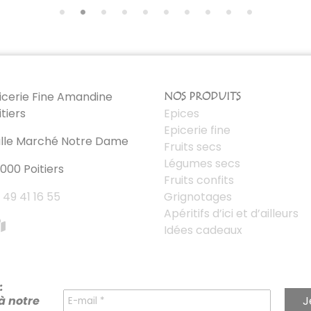
icerie Fine Amandine
NOS PRODUITS
itiers
Epices
Epicerie fine
lle Marché Notre Dame
Fruits secs
Légumes secs
000 Poitiers
Fruits confits
 49 41 16 55
Grignotages
Apéritifs d’ici et d’ailleurs
Idées cadeaux
:
à notre