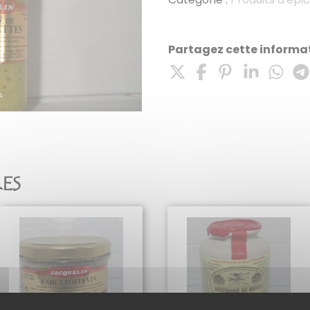
50
cl
Partagez cette informat
RES