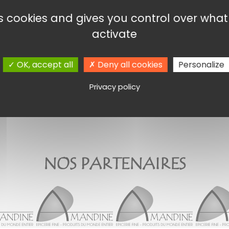
es cookies and gives you control over wha
FARCI POITEVIN
MOUTARDE DE MEAUX
5,05
€
14,00
€
activate
Ajouter au panier
Ajouter au panier
OK, accept all
Deny all cookies
Personalize
Privacy policy
NOS PARTENAIRES