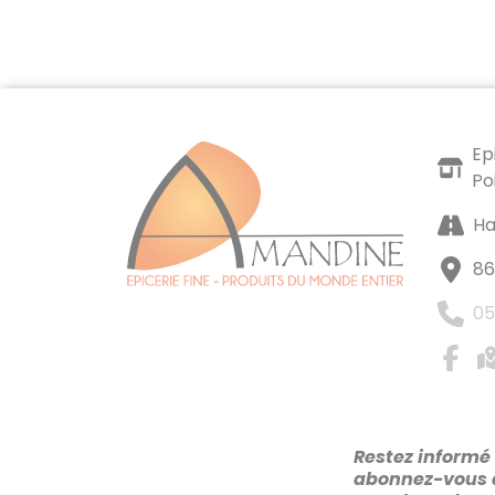
Ep
Po
Ha
86
05
Restez informé 
abonnez-vous 