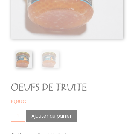
OEUFS DE TRUITE
10,80
€
quantité
Ajouter au panier
de
oeufs