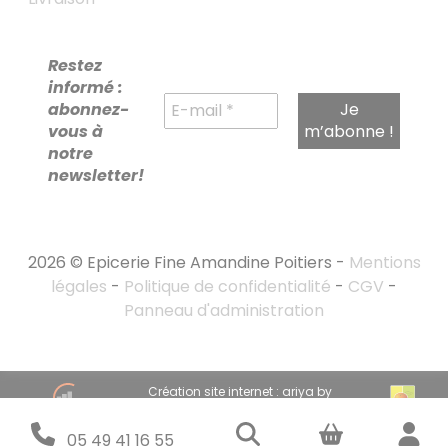
Restez
informé :
abonnez-
vous à
notre
newsletter!
2026 © Epicerie Fine Amandine Poitiers -
Mentions
légales
-
Politique de confidentialité
-
CGV
-
Panneau d'administration
RECHERCHE
Création site internet : ariya by
POUR :
emandarine
Stratégie marketing digital : emandarine
05 49 41 16 55