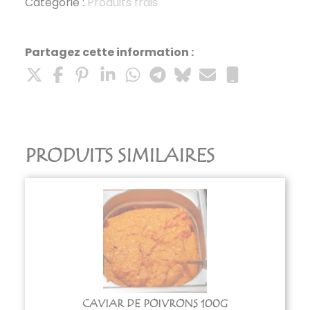
de
Catégorie :
Produits frais
truite
Partagez cette information :
PRODUITS SIMILAIRES
CAVIAR DE POIVRONS 100G