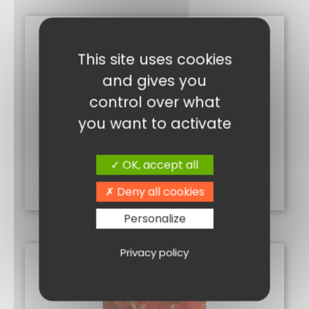
Ce
produit
This site uses cookies
a
and gives you
plusieurs
control over what
variations.
Les
you want to activate
options
POIVRONS FARCIS 100G
peuvent
3,60
€
OK, accept all
être
choisies
Choix des options
Deny all cookies
sur
la
Personalize
page
du
Privacy policy
produit