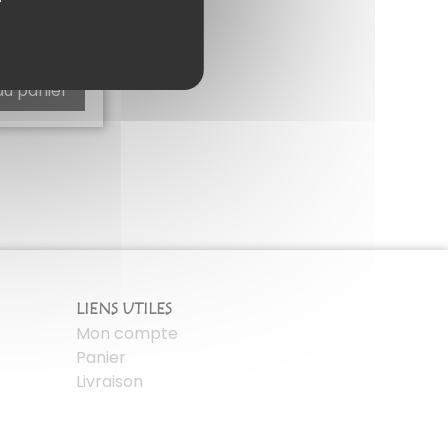
MATCHA
70
€
au panier
LIENS UTILES
Mon compte
Panier
Livraison