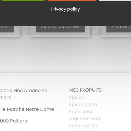
A 3
ROUILLE
THÉ 
Privacy policy
3,20
€
12,
anier
Ajouter au panier
Ajouter 
icerie Fine Amandine
NOS PRODUITS
itiers
Epices
Epicerie fine
lle Marché Notre Dame
Fruits secs
Légumes secs
000 Poitiers
Fruits confits