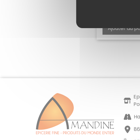
POIVRE PENJ
POIVRES
9,00
€
Ajouter au p
Ep
Po
Ha
86