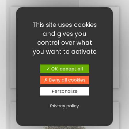
This site uses cookies
and gives you
control over what
you want to activate
CORIANDRE GRAINE 40G
2,00
€
OK, accept all
Ajouter au panier
Deny all cookies
Personalize
Privacy policy