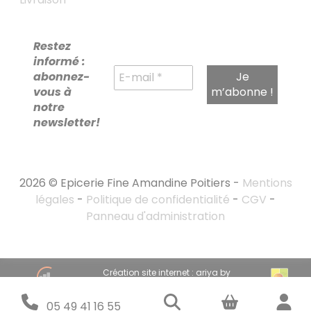
Restez
informé :
abonnez-
vous à
notre
newsletter!
2026 © Epicerie Fine Amandine Poitiers -
Mentions
légales
-
Politique de confidentialité
-
CGV
-
Panneau d'administration
RECHERCHE
Création site internet : ariya by
POUR :
emandarine
Stratégie marketing digital : emandarine
05 49 41 16 55