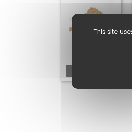
This site us
CURRY DOUX
(BOMBAY) 50G
2,00
€
Ajouter au panier