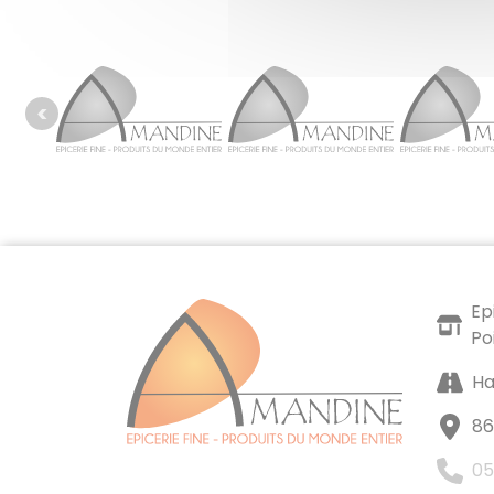
Ep
Po
Ha
86
05