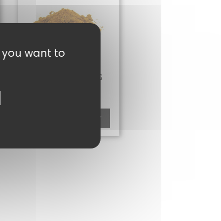
t you want to
EPICES PAËLA 50G
2,20
€
Ajouter au panier