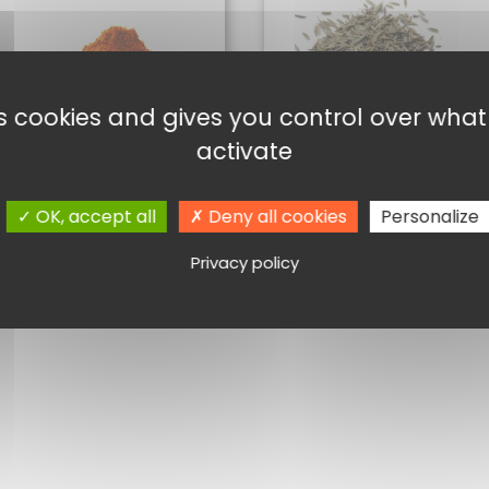
es cookies and gives you control over wha
activate
EPICES COUSCOUS 50G
CUMIN GRAINE 50G
2,20
€
2,00
€
OK, accept all
Deny all cookies
Personalize
Ajouter au panier
Ajouter au panier
Privacy policy