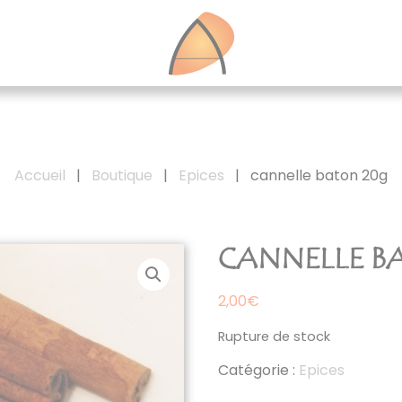
Accueil
|
Boutique
|
Epices
|
cannelle baton 20g
CANNELLE B
2,00
€
Rupture de stock
Catégorie :
Epices